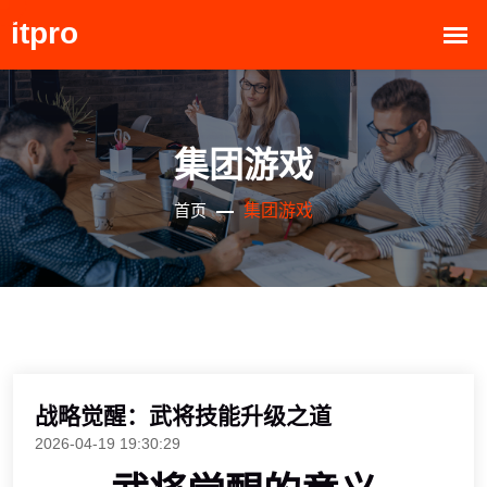
集团游戏
集团游戏
首页
战略觉醒：武将技能升级之道
2026-04-19 19:30:29