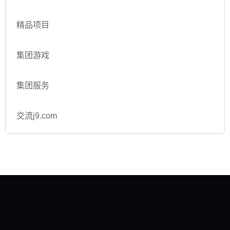
精品项目
集团游戏
集团服务
交流j9.com