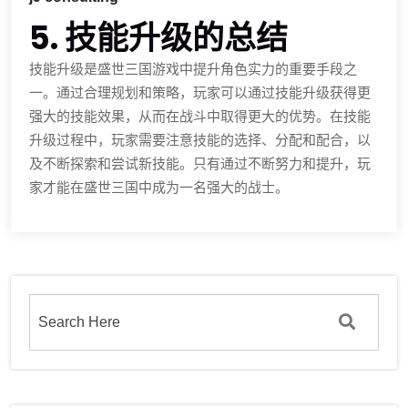
5. 技能升级的总结
技能升级是盛世三国游戏中提升角色实力的重要手段之
一。通过合理规划和策略，玩家可以通过技能升级获得更
强大的技能效果，从而在战斗中取得更大的优势。在技能
升级过程中，玩家需要注意技能的选择、分配和配合，以
及不断探索和尝试新技能。只有通过不断努力和提升，玩
家才能在盛世三国中成为一名强大的战士。