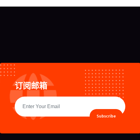
订阅邮箱
Subscribe