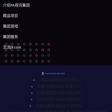
介绍PA视讯集团
精品项目
集团游戏
集团服务
交流j9.com
J9集团国际站官方网站
J9集团国际站手机版入口
J9集团国际站手机版官网
J9集团国际站Web网页版
J9集团国际站app下载地址