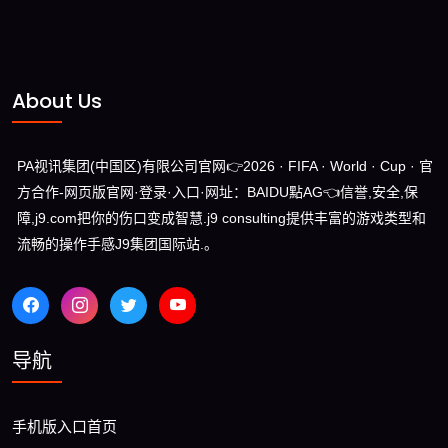
About Us
PA视讯集团(中国区)有限公司官网👉2026 · FIFA · World · Cup · 官
方合作-网页版官网·登录·入口·网址：BAIDU點AG👈信誉,安全,保
障,j9.com把你的伤口变成智慧.j9 consulting提供丰富的游戏类型和
流畅的操作手感J9集团国际站.。
导航
手机版入口首页