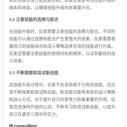
和优先级合理分配技能点数。玩家还需要考虑技能升级的
成本和效益，以确保技能升级的效果最大化。
4.2 注意技能的连携与配合
在技能升级时，玩家需要注意技能的连携与配合。不同的
技能可以通过连携和配合产生更强大的效果，玩家需要根
据自己的技能组合和战斗策略选择合适的技能进行升级。
玩家还需要注意技能的使用时机和顺序，以达到最佳的战
斗效果。
4.3 不断探索和尝试新技能
在技能升级过程中，玩家不应该局限于已有的技能，还应
该不断探索和尝试新技能。新技能可能带来新的战斗策略
和战斗方式，对于提升自己的竞争力有着重要的作用。玩
家应该保持开放的心态，不断学习和尝试新技能，以提升
自己在盛世三国中的实力。
j9 consulting