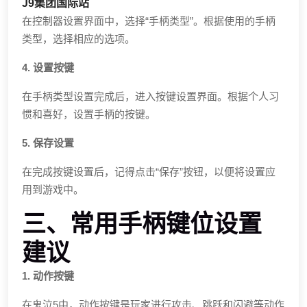
J9集团国际站
在控制器设置界面中，选择“手柄类型”。根据使用的手柄
类型，选择相应的选项。
4. 设置按键
在手柄类型设置完成后，进入按键设置界面。根据个人习
惯和喜好，设置手柄的按键。
5. 保存设置
在完成按键设置后，记得点击“保存”按钮，以便将设置应
用到游戏中。
三、常用手柄键位设置
建议
1. 动作按键
在鬼泣5中，动作按键是玩家进行攻击、跳跃和闪避等动作