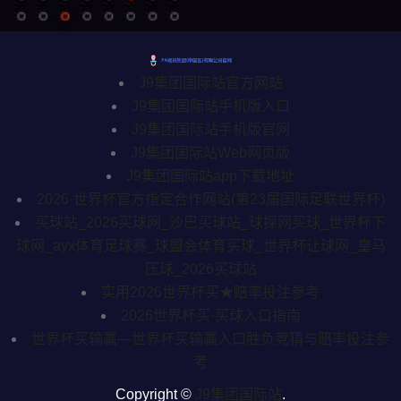
J9集团国际站官方网站
J9集团国际站手机版入口
J9集团国际站手机版官网
J9集团国际站Web网页版
J9集团国际站app下载地址
2026·世界杯官方指定合作网站(第23届国际足联世界杯)
买球站_2026买球网_沙巴买球站_球探网买球_世界杯下
球网_ayx体育足球赛_球盟会体育买球_世界杯让球网_皇马
压球_2026买球站
实用2026世界杯买★赔率投注参考
2026世界杯买·买球入口指南
世界杯买输赢—世界杯买输赢入口胜负竞猜与赔率投注参
考
Copyright ©
J9集团国际站
.