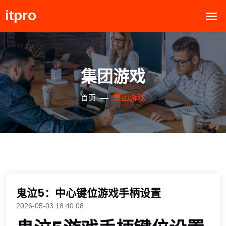
集团游戏
集团游戏
首页
鬼泣5：中心键位游戏手柄设置
2026-05-03 18:40:08