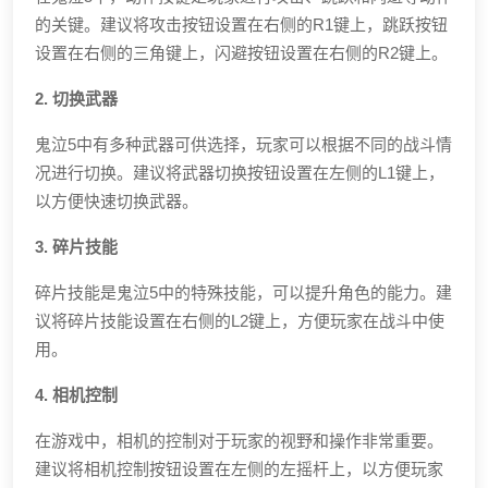
的关键。建议将攻击按钮设置在右侧的R1键上，跳跃按钮
设置在右侧的三角键上，闪避按钮设置在右侧的R2键上。
2. 切换武器
鬼泣5中有多种武器可供选择，玩家可以根据不同的战斗情
况进行切换。建议将武器切换按钮设置在左侧的L1键上，
以方便快速切换武器。
3. 碎片技能
碎片技能是鬼泣5中的特殊技能，可以提升角色的能力。建
议将碎片技能设置在右侧的L2键上，方便玩家在战斗中使
用。
4. 相机控制
在游戏中，相机的控制对于玩家的视野和操作非常重要。
建议将相机控制按钮设置在左侧的左摇杆上，以方便玩家