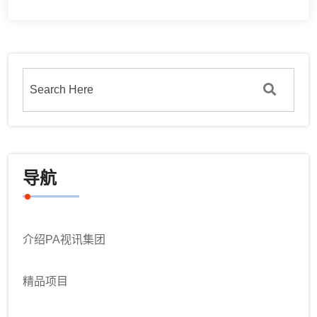
导航
介绍PA视讯集团
精品项目