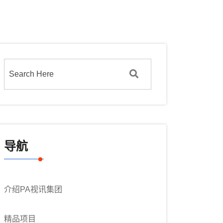
导航
介绍PA视讯集团
精品项目