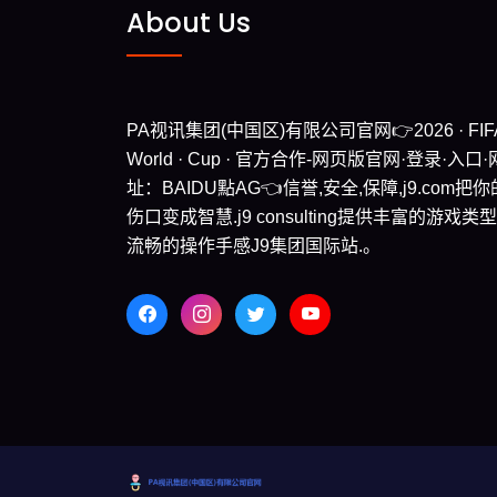
About Us
PA视讯集团(中国区)有限公司官网👉2026 · FIFA
World · Cup · 官方合作-网页版官网·登录·入口·
址：BAIDU點AG👈信誉,安全,保障,j9.com把你
伤口变成智慧.j9 consulting提供丰富的游戏类
流畅的操作手感J9集团国际站.。