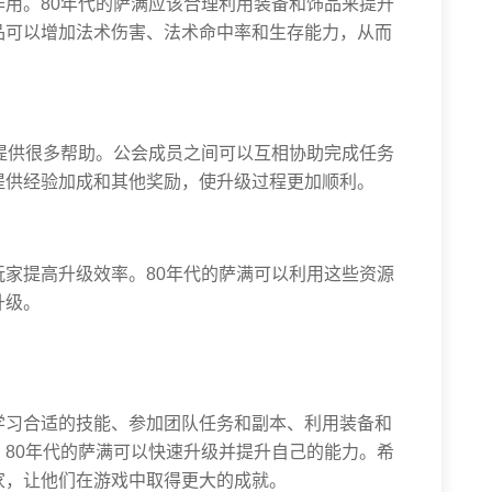
用。80年代的萨满应该合理利用装备和饰品来提升
品可以增加法术伤害、法术命中率和生存能力，从而
提供很多帮助。公会成员之间可以互相协助完成任务
提供经验加成和其他奖励，使升级过程更加顺利。
家提高升级效率。80年代的萨满可以利用这些资源
升级。
学习合适的技能、参加团队任务和副本、利用装备和
80年代的萨满可以快速升级并提升自己的能力。希
家，让他们在游戏中取得更大的成就。