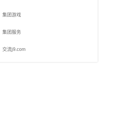
集团游戏
集团服务
交流j9.com