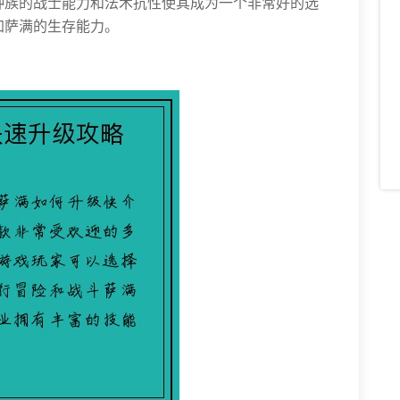
种族的战士能力和法术抗性使其成为一个非常好的选
加萨满的生存能力。