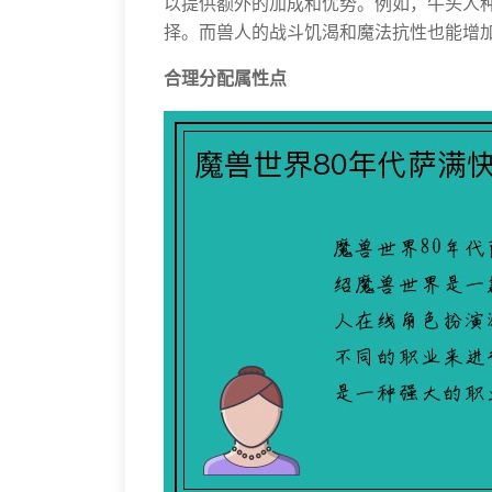
以提供额外的加成和优势。例如，牛头人
择。而兽人的战斗饥渴和魔法抗性也能增
合理分配属性点