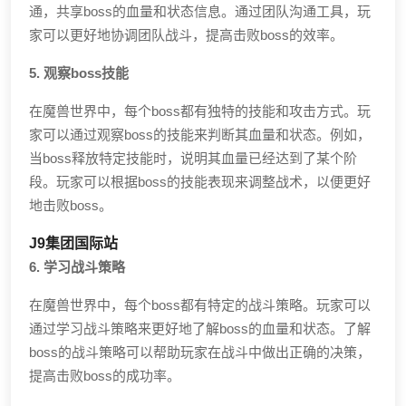
通，共享boss的血量和状态信息。通过团队沟通工具，玩
家可以更好地协调团队战斗，提高击败boss的效率。
5. 观察boss技能
在魔兽世界中，每个boss都有独特的技能和攻击方式。玩
家可以通过观察boss的技能来判断其血量和状态。例如，
当boss释放特定技能时，说明其血量已经达到了某个阶
段。玩家可以根据boss的技能表现来调整战术，以便更好
地击败boss。
J9集团国际站
6. 学习战斗策略
在魔兽世界中，每个boss都有特定的战斗策略。玩家可以
通过学习战斗策略来更好地了解boss的血量和状态。了解
boss的战斗策略可以帮助玩家在战斗中做出正确的决策，
提高击败boss的成功率。