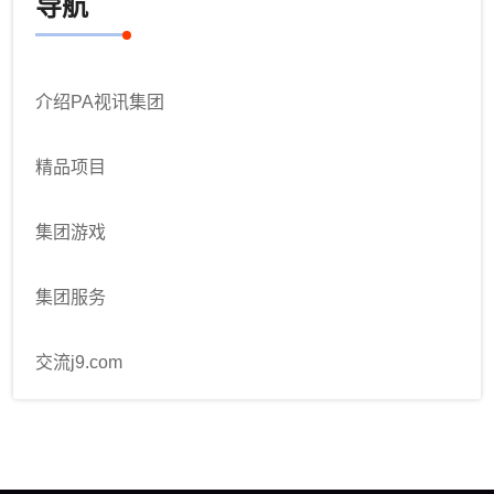
导航
介绍PA视讯集团
精品项目
集团游戏
集团服务
交流j9.com