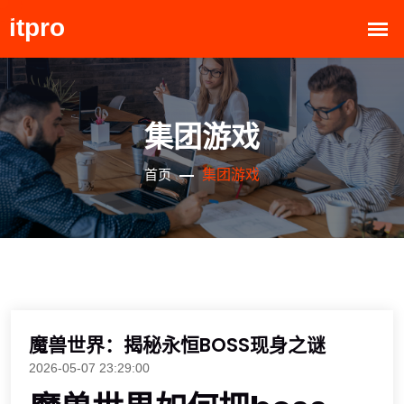
集团游戏
集团游戏
首页
魔兽世界：揭秘永恒BOSS现身之谜
2026-05-07 23:29:00