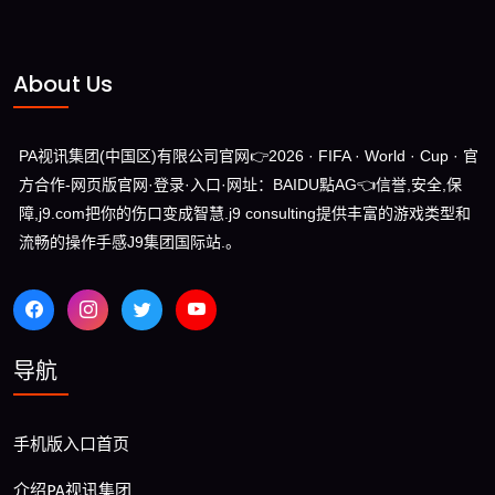
About Us
PA视讯集团(中国区)有限公司官网👉2026 · FIFA · World · Cup · 官
方合作-网页版官网·登录·入口·网址：BAIDU點AG👈信誉,安全,保
障,j9.com把你的伤口变成智慧.j9 consulting提供丰富的游戏类型和
流畅的操作手感J9集团国际站.。
导航
手机版入口首页
介绍PA视讯集团