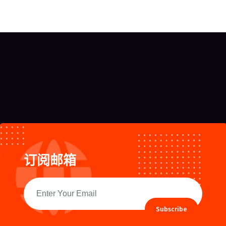
订阅邮箱
Subscribe