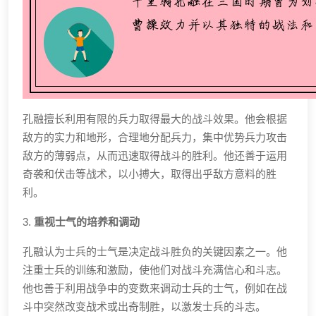
孔融擅长利用有限的兵力取得最大的战斗效果。他会根据
敌方的实力和地形，合理地分配兵力，集中优势兵力攻击
敌方的薄弱点，从而迅速取得战斗的胜利。他还善于运用
奇袭和伏击等战术，以小搏大，取得出乎敌方意料的胜
利。
3.
重视士气的培养和调动
孔融认为士兵的士气是决定战斗胜负的关键因素之一。他
注重士兵的训练和激励，使他们对战斗充满信心和斗志。
他也善于利用战争中的变数来调动士兵的士气，例如在战
斗中突然改变战术或出奇制胜，以激发士兵的斗志。