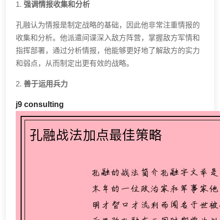
1.
强调情报收集和分析
孔融认为情报是制定战略的基础，因此他非常注重情报的
收集和分析。他派遣间谍深入敌方阵营，掌握敌方军情和
指挥部署，通过分析情报，他能够更好地了解敌方的实力
和弱点，从而制定出更有效的战略。
2.
善于运用兵力
j9 consulting